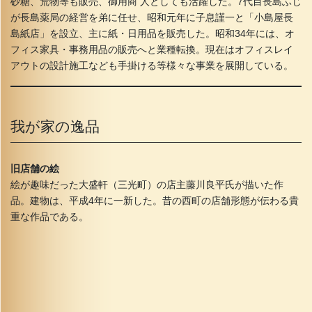
砂糖、荒物等も販売、御用商 人としても活躍した。7代目長島ふじ
が長島薬局の経営を弟に任せ、昭和元年に子息謹一と「小島屋長
島紙店」を設立、主に紙・日用品を販売した。昭和34年には、オ
フィス家具・事務用品の販売へと業種転換。現在はオフィスレイ
アウトの設計施工なども手掛ける等様々な事業を展開している。
我が家の逸品
旧店舗の絵
絵が趣味だった大盛軒（三光町）の店主藤川良平氏が描いた作
品。建物は、平成4年に一新した。昔の西町の店舗形態が伝わる貴
重な作品である。