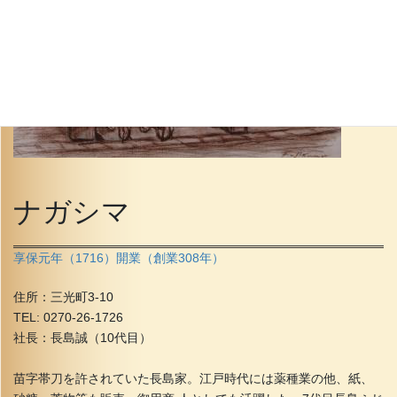
ナガシマ
享保元年（1716）開業（創業308年）
住所：三光町3-10
TEL: 0270-26-1726
社長：長島誠（10代目）
苗字帯刀を許されていた長島家。江戸時代には薬種業の他、紙、